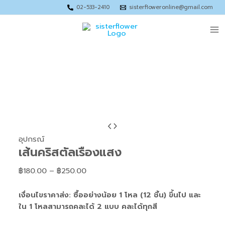
Skip
02-533-2410
sisterfloweronline@gmail.com
to
Ma
content
Me
จำนวน
Price
เส้น
range:
อุปกรณ์
เส้นคริสตัลเรืองแสง
คริสตัล
฿180.00
เรือง
through
฿
180.00
–
฿
250.00
แสง
฿250.00
ชิ้น
เงื่อนไขราคาส่ง: ซื้ออย่างน้อย 1 โหล (12 ชิ้น) ขึ้นไป และ
ใน 1 โหลสามารถคละได้ 2 แบบ คละได้ทุกสี