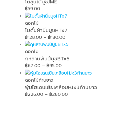
โตลูนโต้บูชJME
฿
59.00
ดอกไม้
โบตั๋นผ้านิ่มบูชHTx7
฿
128.00
–
฿
180.00
ดอกไม้
กุหลาบพันปีบูชBTx5
฿
67.00
–
฿
95.00
ดอกไม้ก้านยาว
พุ่มไฮเดนเยียเคลือบHJx3ก้านยาว
฿
226.00
–
฿
280.00