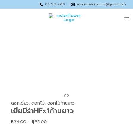
Skip
Price
Price
Price
02-533-2410
sisterfloweronline@gmail.com
to
range:
range:
range:
Ma
content
฿67.00
฿128.00
฿226.00
through
through
through
Me
฿95.00
฿180.00
฿280.00
จำนวน
Price
เยียบี
range:
ดอกเดี่ยว
,
ดอกไม้
,
ดอกไม้ก้านยาว
เยียบีร่าHFx1ก้านยาว
ร่าHFx1ก้าน
฿24.00
ยาว
through
฿
24.00
–
฿
35.00
ชิ้น
฿35.00