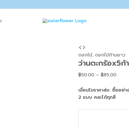
ย
จำนวน
Price
ว่าน
range
ดอกไม้
,
ดอกไม้ก้านยาว
ว่านตะกร้อx5ก้
ตะกร้อx5ก้าน
฿50.
ยาว
thro
฿
50.00
–
฿
85.00
ชิ้น
฿85.0
เงื่อนไขราคาส่ง: ซื้ออย่
2 แบบ คละได้ทุกสี