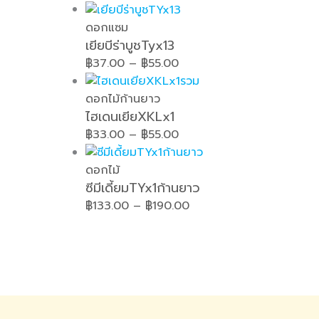
ดอกแซม
เยียบีร่าบูชTyx13
฿
37.00
–
฿
55.00
ดอกไม้ก้านยาว
ไฮเดนเยียXKLx1
฿
33.00
–
฿
55.00
ดอกไม้
ซีมีเดี้ยมTYx1ก้านยาว
฿
133.00
–
฿
190.00