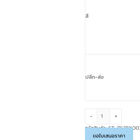
สี
ปลีก-ส่ง
-
+
รหัสสินค้า:
ST-ZS/RX00
ขอใบเสนอราคา