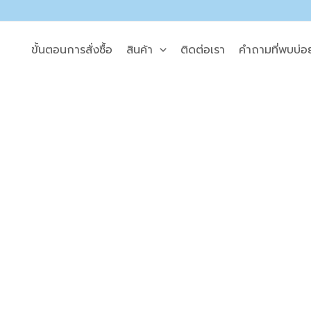
Skip
Price
Price
Price
Price
to
range:
range:
range:
range:
content
฿37.00
฿33.00
฿67.00
฿133.00
ขั้นตอนการสั่งซื้อ
สินค้า
ติดต่อเรา
คำถามที่พบบ่อ
through
through
through
through
฿55.00
฿55.00
฿95.00
฿190.00