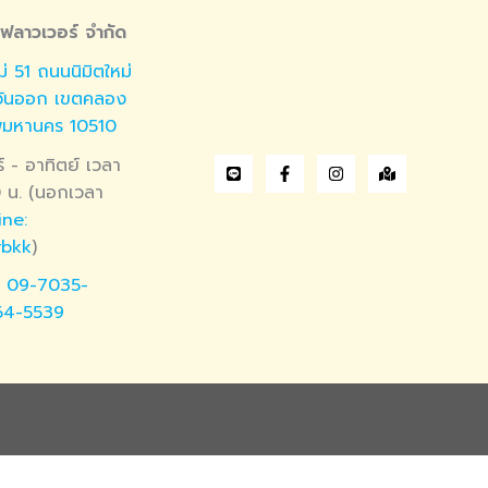
์ฟลาวเวอร์ จำกัด
่ 51 ถนนนิมิตใหม่
วันออก เขตคลอง
พมหานคร 10510
ร์ - อาทิตย์ เวลา
 น. (นอกเวลา
ine:
rbkk
)
,
09-7035-
64-5539