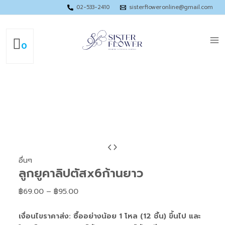
Skip
02-533-2410
sisterfloweronline@gmail.com
to
Ma
content
Me
0
จำนวน
Price
ลูก
range:
อื่นๆ
ลูกยูคาลิปตัสx6ก้านยาว
ยู
฿69.00
คา
through
฿
69.00
–
฿
95.00
ลิ
฿95.00
ปตัสx6ก้าน
เงื่อนไขราคาส่ง: ซื้ออย่างน้อย 1 โหล (12 ชิ้น) ขึ้นไป และ
ยาว