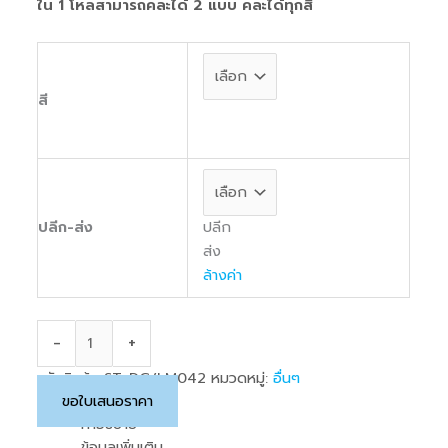
ใน 1 โหลสามารถคละได้ 2 แบบ คละได้ทุกสี
ชิ้น
สี
ปลีก
ปลีก-ส่ง
ส่ง
ล้างค่า
-
+
รหัสสินค้า:
ST-DG/LM042
หมวดหมู่:
อื่นๆ
ขอใบเสนอราคา
คำอธิบาย
ข้อมูลเพิ่มเติม