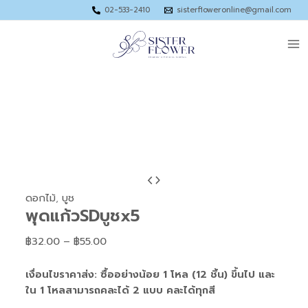
Skip
Price
Price
Price
02-533-2410
sisterfloweronline@gmail.com
to
range:
range:
range:
Ma
content
฿33.00
฿47.00
฿133.00
through
through
through
Me
฿55.00
฿75.00
฿190.00
จำนวน
Price
พุด
range:
ดอกไม้
,
บูช
พุดแก้วSDบูชx5
แก้วSDบูชx5
฿32.00
ชิ้น
through
฿
32.00
–
฿
55.00
฿55.00
เงื่อนไขราคาส่ง: ซื้ออย่างน้อย 1 โหล (12 ชิ้น) ขึ้นไป และ
ใน 1 โหลสามารถคละได้ 2 แบบ คละได้ทุกสี