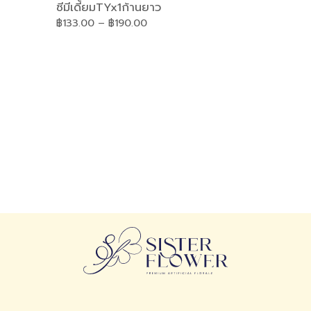
ซีมีเดี้ยมTYx1ก้านยาว
฿
133.00
–
฿
190.00