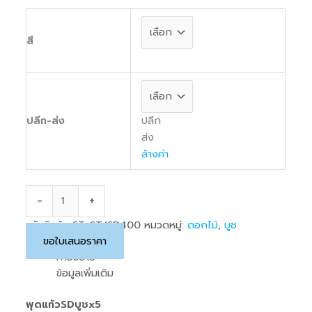
สี
ปลีก
ปลีก-ส่ง
ส่ง
ล้างค่า
-
+
รหัสสินค้า:
ST-ST/SD400
หมวดหมู่:
ดอกไม้
,
บูช
ขอใบเสนอราคา
คำอธิบาย
ข้อมูลเพิ่มเติม
พุดแก้วSDบูชx5