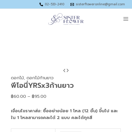
Skip
Price
Price
Price
Price
02-533-2410
sisterfloweronline@gmail.com
to
range:
range:
range:
range:
Ma
content
฿33.00
฿45.00
฿40.00
฿89.00
through
through
through
through
Me
฿55.00
฿65.00
฿55.00
฿120.00
จำนวน
Price
พี
range:
ดอกไม้
,
ดอกไม้ก้านยาว
พีโอนี่YRSx3ก้านยาว
โอ
฿60.00
นี่YRSx3ก้าน
through
฿
60.00
–
฿
95.00
ยาว
฿95.00
ชิ้น
เงื่อนไขราคาส่ง: ซื้ออย่างน้อย 1 โหล (12 ชิ้น) ขึ้นไป และ
ใน 1 โหลสามารถคละได้ 2 แบบ คละได้ทุกสี