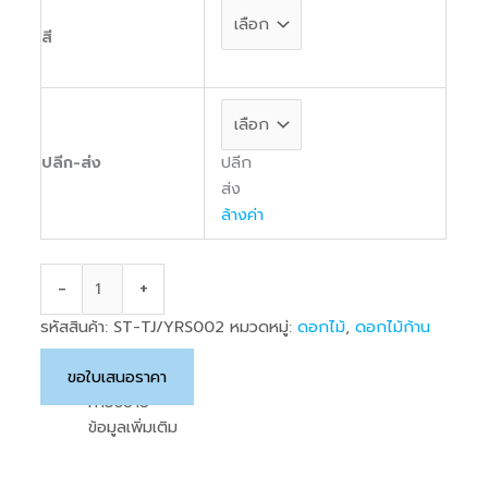
สี
ปลีก
ปลีก-ส่ง
ส่ง
ล้างค่า
-
+
รหัสสินค้า:
ST-TJ/YRS002
หมวดหมู่:
ดอกไม้
,
ดอกไม้ก้าน
ยาว
ขอใบเสนอราคา
คำอธิบาย
ข้อมูลเพิ่มเติม