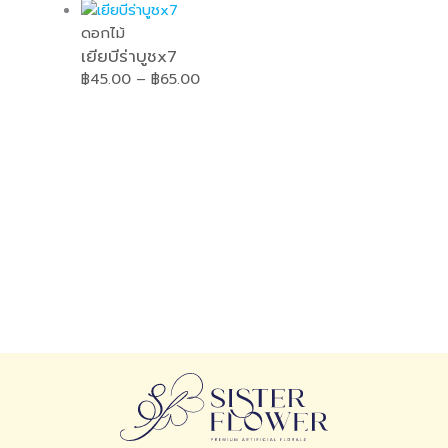
ดอกไม้
เยียบีร่าบูชx7
฿
45.00
–
฿
65.00