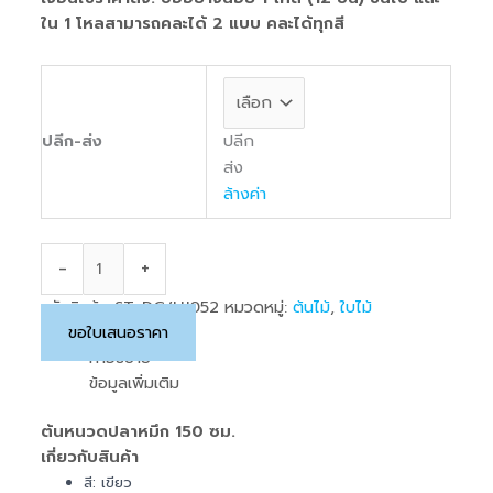
ชิ้น
ใน 1 โหลสามารถคละได้ 2 แบบ คละได้ทุกสี
ปลีก
ปลีก-ส่ง
ส่ง
ล้างค่า
-
+
รหัสสินค้า:
ST-DG/HJ052
หมวดหมู่:
ต้นไม้
,
ใบไม้
ขอใบเสนอราคา
คำอธิบาย
ข้อมูลเพิ่มเติม
ต้นหนวดปลาหมึก 150 ซม.
เกี่ยวกับสินค้า
สี: เขียว