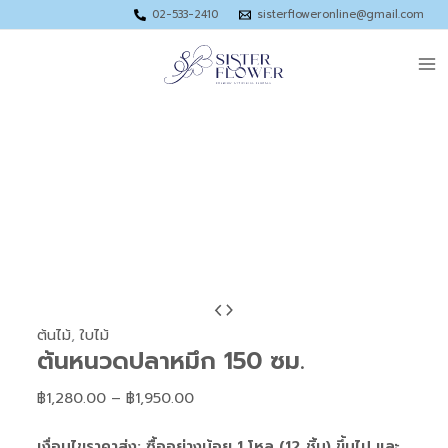
Skip
Price
Price
Price
Price
02-533-2410
sisterfloweronline@gmail.com
to
range:
range:
range:
range:
Ma
content
฿35.00
฿36.00
฿92.00
฿73.00
through
through
through
through
Me
฿55.00
฿55.00
฿150.00
฿120.00
จำนวน
Price
ต้น
range:
ต้นไม้
,
ใบไม้
ต้นหนวดปลาหมึก 150 ซม.
หนวด
฿1,280.00
ปลาหมึก
through
฿
1,280.00
–
฿
1,950.00
150
฿1,950.00
ซม.
เงื่อนไขราคาส่ง: ซื้ออย่างน้อย 1 โหล (12 ชิ้น) ขึ้นไป และ