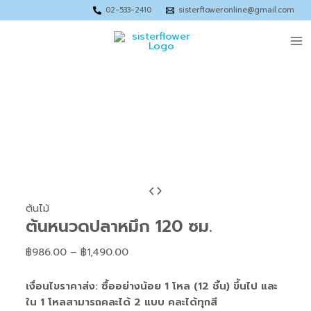
Skip
Price
Price
Price
Price
02-533-2410
sisterfloweronline@gmail.com
to
range:
range:
range:
range:
Ma
content
฿843.00
฿858.00
฿1,280.00
฿1,856.00
through
through
through
through
Me
฿1,265.00
฿1,280.00
฿1,950.00
฿2,785.00
จำนวน
Price
ต้น
range:
ต้นไม้
ต้นหนวดปลาหมึก 120 ซม.
หนวด
฿986.00
ปลาหมึก
through
฿
986.00
–
฿
1,490.00
120
฿1,490.00
ซม.
เงื่อนไขราคาส่ง: ซื้ออย่างน้อย 1 โหล (12 ชิ้น) ขึ้นไป และ
ชิ้น
ใน 1 โหลสามารถคละได้ 2 แบบ คละได้ทุกสี