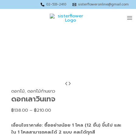
Skip
Price
Price
Price
Price
02-533-2410
sisterfloweronline@gmail.com
to
range:
range:
range:
range:
Ma
content
฿33.00
฿89.00
฿72.00
฿226.00
through
through
through
through
Me
฿55.00
฿120.00
฿120.00
฿280.00
จำนวน
Price
ดอก
range:
ดอกไม้
,
ดอกไม้ก้านยาว
ดอกเลาวินเทจ
เลา
฿138.00
วิน
through
฿
138.00
–
฿
210.00
เทจ
฿210.00
ชิ้น
เงื่อนไขราคาส่ง: ซื้ออย่างน้อย 1 โหล (12 ชิ้น) ขึ้นไป และ
ใน 1 โหลสามารถคละได้ 2 แบบ คละได้ทุกสี