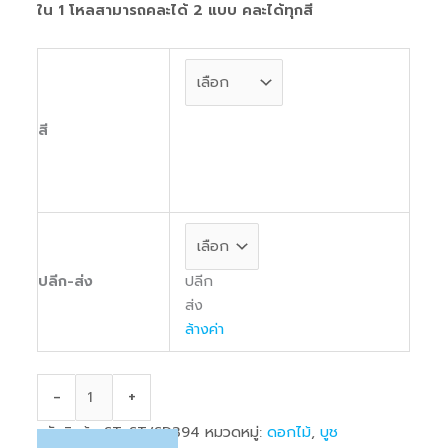
ใน 1 โหลสามารถคละได้ 2 แบบ คละได้ทุกสี
สี
ปลีก
ปลีก-ส่ง
ส่ง
ล้างค่า
-
+
รหัสสินค้า:
ST-ST/SD394
หมวดหมู่:
ดอกไม้
,
บูช