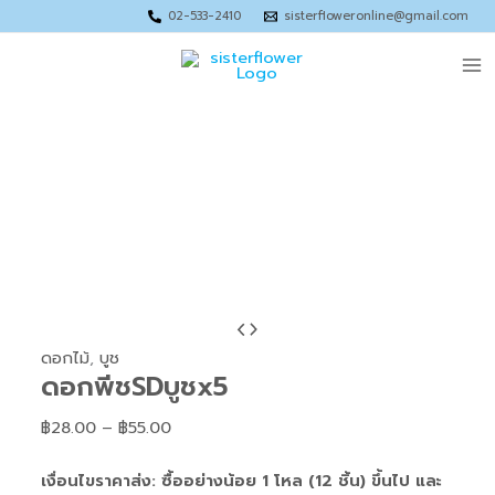
Skip
Price
Price
Price
Price
02-533-2410
sisterfloweronline@gmail.com
to
range:
range:
range:
range:
Ma
content
฿63.00
฿40.00
฿80.00
฿128.00
through
through
through
through
Me
฿95.00
฿55.00
฿120.00
฿180.00
จำนวน
Price
ดอก
range:
ดอกไม้
,
บูช
ดอกพีชSDบูชx5
พีชSDบูชx5
฿28.00
ชิ้น
through
฿
28.00
–
฿
55.00
฿55.00
เงื่อนไขราคาส่ง: ซื้ออย่างน้อย 1 โหล (12 ชิ้น) ขึ้นไป และ