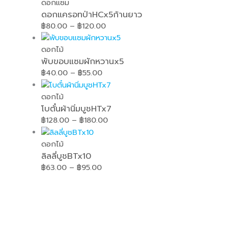
ดอกแซม
ดอกแครอทป่าHCx5ก้านยาว
฿
80.00
–
฿
120.00
ดอกไม้
พับขอบแซมผักหวานx5
฿
40.00
–
฿
55.00
ดอกไม้
โบตั๋นผ้านิ่มบูชHTx7
฿
128.00
–
฿
180.00
ดอกไม้
ลิลลี่บูชBTx10
฿
63.00
–
฿
95.00