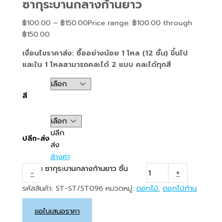
ซากุระบานกลางก้านยาว
฿
100.00
–
฿
150.00
Price range: ฿100.00 through
฿150.00
เงื่อนไขราคาส่ง: ซื้ออย่างน้อย 1 โหล (12 ชิ้น) ขึ้นไป
และใน 1 โหลสามารถคละได้ 2 แบบ คละได้ทุกสี
สี
ปลีก
ปลีก-ส่ง
ส่ง
ล้างค่า
จำนวน ซากุระบานกลางก้านยาว ชิ้น
-
+
รหัสสินค้า:
ST-ST/ST096
หมวดหมู่:
ดอกไม้
,
ดอกไม้ก้าน
ยาว
ขอใบเสนอราคา