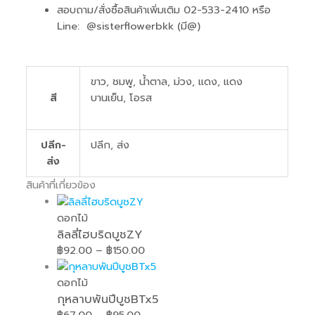
สอบถาม/สั่งซื้อสินค้าเพิ่มเติม 02-533-2410 หรือ
Line: @sisterflowerbkk (มี@)
ขาว, ชมพู, น้ำตาล, ม่วง, แดง, แดง
สี
บานเย็น, โอรส
ปลีก-
ปลีก, ส่ง
ส่ง
สินค้าที่เกี่ยวข้อง
ดอกไม้
ลิลลี่ไฮบริดบูชZY
฿
92.00
–
฿
150.00
ดอกไม้
กุหลาบพันปีบูชBTx5