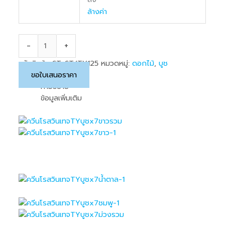
ล้างค่า
-
+
รหัสสินค้า:
ST-ST/TY125
หมวดหมู่:
ดอกไม้
,
บูช
ขอใบเสนอราคา
คำอธิบาย
ข้อมูลเพิ่มเติม