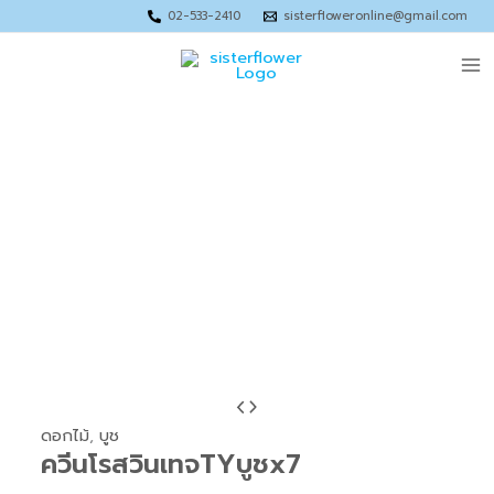
Skip
Price
Price
Price
Price
02-533-2410
sisterfloweronline@gmail.com
to
range:
range:
range:
range:
Ma
content
฿67.00
฿63.00
฿92.00
฿75.00
through
through
through
through
Me
฿95.00
฿95.00
฿150.00
฿120.00
จำนวน
Price
ควีน
range:
ดอกไม้
,
บูช
ควีนโรสวินเทจTYบูชx7
โรส
฿120.00
วิน
through