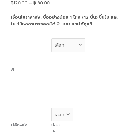
฿
120.00
–
฿
180.00
เทจTYบูชx7
฿180.00
ชิ้น
เงื่อนไขราคาส่ง: ซื้ออย่างน้อย 1 โหล (12 ชิ้น) ขึ้นไป และ
ใน 1 โหลสามารถคละได้ 2 แบบ คละได้ทุกสี
สี
ปลีก
ปลีก-ส่ง
ส่ง