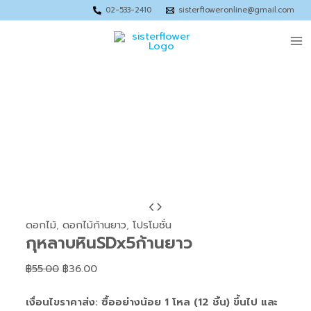
Skip
Price
Price
Price
02-533-2410
sisterfloweronline@gmail.com
to
range:
range:
range:
-35%
Ma
content
฿75.00
฿89.00
฿125.00
through
through
through
Me
฿120.00
฿120.00
฿180.00
จำนวน
Original
Current
กุหลาบ
price
price
ดอกไม้
,
ดอกไม้ก้านยาว
,
โปรโมชั่น
กุหลาบหินSDx5ก้านยาว
หินSDx5ก้าน
was:
is:
ยาว
฿55.00.
฿36.00.
฿
55.00
฿
36.00
ชิ้น
เงื่อนไขราคาส่ง: ซื้ออย่างน้อย 1 โหล (12 ชิ้น) ขึ้นไป และ