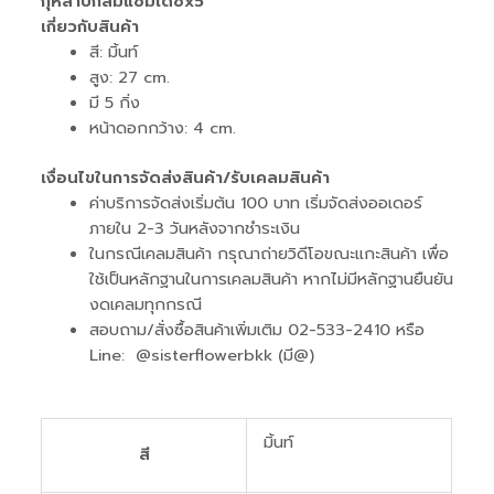
กุหลาบกลมแซมเดซี่x5
เกี่ยวกับสินค้า
สี: มิ้นท์
สูง: 27 cm.
มี 5 กิ่ง
หน้าดอกกว้าง: 4 cm.
เงื่อนไขในการจัดส่งสินค้า/รับเคลมสินค้า
ค่าบริการจัดส่งเริ่มต้น 100 บาท เริ่มจัดส่งออเดอร์
ภายใน 2-3 วันหลังจากชำระเงิน
ในกรณีเคลมสินค้า กรุณาถ่ายวิดีโอขณะแกะสินค้า เพื่อ
ใช้เป็นหลักฐานในการเคลมสินค้า หากไม่มีหลักฐานยืนยัน
งดเคลมทุกกรณี
สอบถาม/สั่งซื้อสินค้าเพิ่มเติม 02-533-2410 หรือ
Line: @sisterflowerbkk (มี@)
มิ้นท์
สี