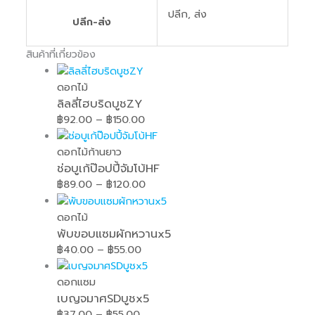
ปลีก, ส่ง
ปลีก-ส่ง
สินค้าที่เกี่ยวข้อง
ดอกไม้
ลิลลี่ไฮบริดบูชZY
฿
92.00
–
฿
150.00
ดอกไม้ก้านยาว
ช่อบูเก้ป๊อปปี้จัมโบ้HF
฿
89.00
–
฿
120.00
ดอกไม้
พับขอบแซมผักหวานx5
฿
40.00
–
฿
55.00
ดอกแซม
เบญจมาศSDบูชx5
฿
37.00
–
฿
55.00