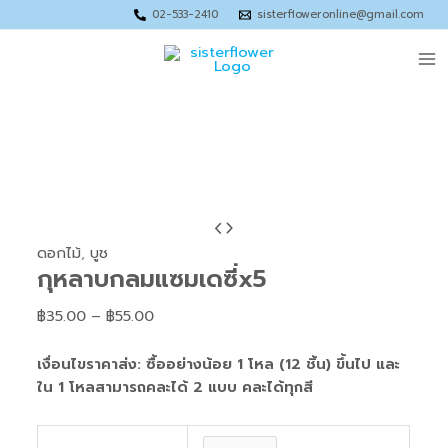
Skip
Price
Price
Price
Price
02-533-2410
sisterfloweronline@gmail.com
to
range:
range:
range:
range:
Ma
content
฿37.00
฿40.00
฿92.00
฿89.00
through
through
through
through
Me
฿55.00
฿55.00
฿150.00
฿120.00
จำนวน
Price
กุหลาบ
range:
ดอกไม้
,
บูช
กุหลาบกลมแซมเดซี่x5
กลม
฿35.00
แซม
through
฿
35.00
–
฿
55.00
เด
฿55.00
ซี่x5
เงื่อนไขราคาส่ง: ซื้ออย่างน้อย 1 โหล (12 ชิ้น) ขึ้นไป และ
ชิ้น
ใน 1 โหลสามารถคละได้ 2 แบบ คละได้ทุกสี