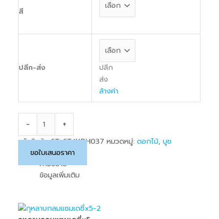
สี
ปลีก
ปลีก-ส่ง
ส่ง
ล้างค่า
-
+
รหัสสินค้า:
ST-ST/XBH037
หมวดหมู่:
ดอกไม้
,
บูช
ขอใบเสนอราคา
คำอธิบาย
ข้อมูลเพิ่มเติม