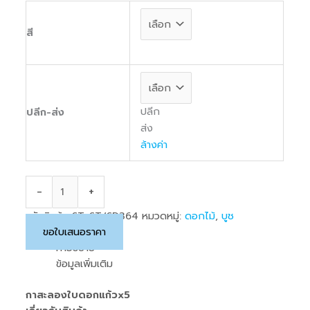
สี
ปลีก
ปลีก-ส่ง
ส่ง
ล้างค่า
-
+
รหัสสินค้า:
ST-ST/SD364
หมวดหมู่:
ดอกไม้
,
บูช
ขอใบเสนอราคา
คำอธิบาย
ข้อมูลเพิ่มเติม
กาสะลองใบดอกแก้วx5