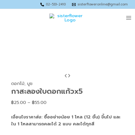
Skip
Price
Price
Price
Price
02-533-2410
sisterfloweronline@gmail.com
to
range:
range:
range:
range:
Ma
content
฿75.00
฿80.00
฿110.00
฿120.00
through
through
through
through
Me
฿120.00
฿120.00
฿150.00
฿180.00
จำนวน
Price
กาสะ
range:
ดอกไม้
,
บูช
กาสะลองใบดอกแก้วx5
ลอง
฿25.00
ใบ
through
฿
25.00
–
฿
55.00
ดอก
฿55.00
แก้วx5
เงื่อนไขราคาส่ง: ซื้ออย่างน้อย 1 โหล (12 ชิ้น) ขึ้นไป และ
ชิ้น
ใน 1 โหลสามารถคละได้ 2 แบบ คละได้ทุกสี